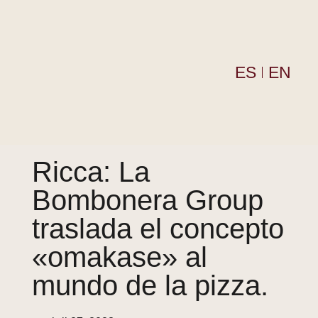
ES
EN
Regala Ricca
Ricca en casa
La Bombonera Group
Ricca: La
Bombonera Group
traslada el concepto
«omakase» al
mundo de la pizza.